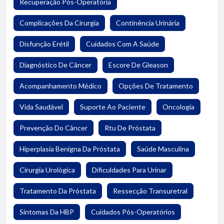
Recuperação Pós-Operatória
Complicações Da Cirurgia
Continência Urinária
Disfunção Erétil
Cuidados Com A Saúde
Diagnóstico De Câncer
Escore De Gleason
Acompanhamento Médico
Opções De Tratamento
Vida Saudável
Suporte Ao Paciente
Oncologia
Prevenção Do Câncer
Rtu De Próstata
Hiperplasia Benigna Da Próstata
Saúde Masculina
Cirurgia Urológica
Dificuldades Para Urinar
Tratamento Da Próstata
Ressecção Transuretral
Sintomas Da HBP
Cuidados Pós-Operatórios