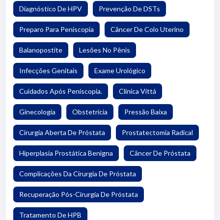
Diagnóstico De HPV
Prevenção De DSTs
Preparo Para Peniscopia
Câncer De Colo Uterino
Balanopostite
Lesões No Pênis
Infecções Genitais
Exame Urológico
Cuidados Após Peniscopia.
Clinica Vittá
Ginecologia
Obstetrícia
Pressão Baixa
Cirurgia Aberta De Próstata
Prostatectomia Radical
Hiperplasia Prostática Benigna
Câncer De Próstata
Complicações Da Cirurgia De Próstata
Recuperação Pós-Cirurgia De Próstata
Tratamento De HPB