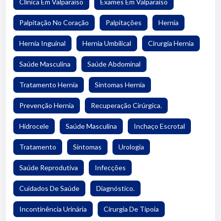
Clínica Em Valparaiso
Exames Em Valparaiso
Palpitação No Coração
Palpitações
Hernia
Hernia Inguinal
Hernia Umbilical
Cirurgia Hernia
Saúde Masculina
Saúde Abdominal
Tratamento Hernia
Sintomas Hernia
Prevenção Hernia
Recuperação Cirúrgica.
Hidrocele
Saúde Masculina
Inchaço Escrotal
Tratamento
Sintomas
Urologia
Saúde Reprodutiva
Infecções
Cuidados De Saúde
Diagnóstico.
Incontinência Urinária
Cirurgia De Tipoia