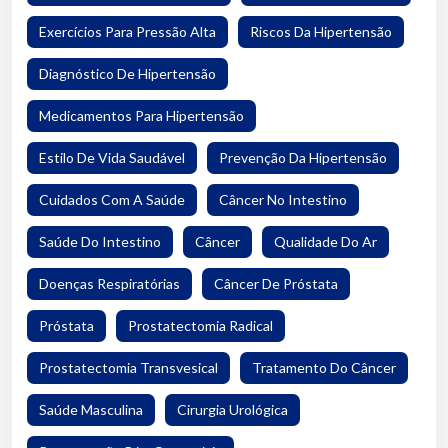
Exercícios Para Pressão Alta
Riscos Da Hipertensão
Diagnóstico De Hipertensão
Medicamentos Para Hipertensão
Estilo De Vida Saudável
Prevenção Da Hipertensão
Cuidados Com A Saúde
Câncer No Intestino
Saúde Do Intestino
Câncer
Qualidade Do Ar
Doenças Respiratórias
Câncer De Próstata
Próstata
Prostatectomia Radical
Prostatectomia Transvesical
Tratamento Do Câncer
Saúde Masculina
Cirurgia Urológica