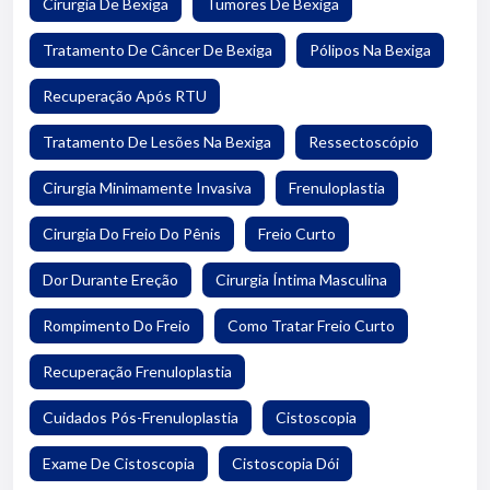
Cirurgia De Bexiga
Tumores De Bexiga
Tratamento De Câncer De Bexiga
Pólipos Na Bexiga
Recuperação Após RTU
Tratamento De Lesões Na Bexiga
Ressectoscópio
Cirurgia Minimamente Invasiva
Frenuloplastia
Cirurgia Do Freio Do Pênis
Freio Curto
Dor Durante Ereção
Cirurgia Íntima Masculina
Rompimento Do Freio
Como Tratar Freio Curto
Recuperação Frenuloplastia
Cuidados Pós-Frenuloplastia
Cistoscopia
Exame De Cistoscopia
Cistoscopia Dói