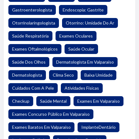
Gastroenterologista
Endoscopia: Gastrite
Otorrinolaringologista
Otorrino: Umidade Do Ar
Saúde Respiratória
Exames Oculares
Exames Oftalmológicos
Saúde Ocular
Saúde Dos Olhos
Dermatologista Em Valparaiso
Dermatologista
Clima Seco
Baixa Umidade
Cuidados Com A Pele
Atividades Físicas
Checkup
Saúde Mental
Exames Em Valparaíso
Exames Concurso Público Em Valparaíso
Exames Baratos Em Valparaíso
ImplanteDentário