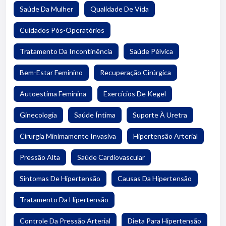
Saúde Da Mulher
Qualidade De Vida
Cuidados Pós-Operatórios
Tratamento Da Incontinência
Saúde Pélvica
Bem-Estar Feminino
Recuperação Cirúrgica
Autoestima Feminina
Exercícios De Kegel
Ginecologia
Saúde Íntima
Suporte À Uretra
Cirurgia Minimamente Invasiva
Hipertensão Arterial
Pressão Alta
Saúde Cardiovascular
Sintomas De Hipertensão
Causas Da Hipertensão
Tratamento Da Hipertensão
Controle Da Pressão Arterial
Dieta Para Hipertensão