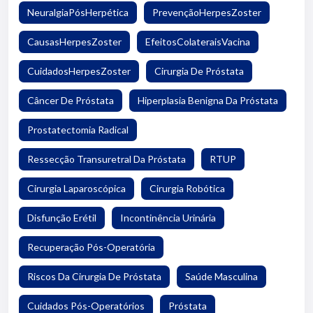
NeuralgiaPósHerpética
PrevençãoHerpesZoster
CausasHerpesZoster
EfeitosColateraisVacina
CuidadosHerpesZoster
Cirurgia De Próstata
Câncer De Próstata
Hiperplasia Benigna Da Próstata
Prostatectomia Radical
Ressecção Transuretral Da Próstata
RTUP
Cirurgia Laparoscópica
Cirurgia Robótica
Disfunção Erétil
Incontinência Urinária
Recuperação Pós-Operatória
Riscos Da Cirurgia De Próstata
Saúde Masculina
Cuidados Pós-Operatórios
Próstata