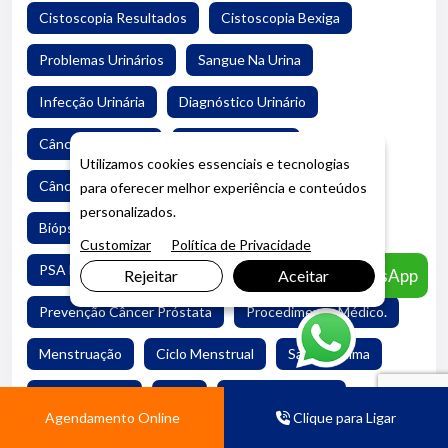
Cistoscopia Resultados
Cistoscopia Bexiga
Problemas Urinários
Sangue Na Urina
Infecção Urinária
Diagnóstico Urinário
Câncer De Bexiga
Saúde Masculina
Utilizamos cookies essenciais e tecnologias
Câncer De Próstata
Exame De Próstata
para oferecer melhor experiência e conteúdos
personalizados.
Biópsia De Próstata
Diagnóstico De Câncer
Customizar
Política de Privacidade
PSA Elevado
Toque Retal
Câncer Urológico
Agendar pelo WhatsApp
Rejeitar
Aceitar
Prevenção Câncer Próstata
Procedimento Médico.
Menstruação
Ciclo Menstrual
Saúde Íntima
Higiene Íntima
TPM
Cólica Menstrual
Agendamento Online
Clique para Ligar
Fase Folicular
Fase Ovulatória
Fase Lútea