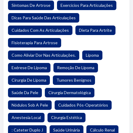
Sintomas De Artrose
Exercícios Para Articulações
Dicas Para Saúde Das Articulações
Cuidados Com As Articulações
Dieta Para Artrite
Fisioterapia Para Artrose
Como Aliviar Dor Nas Articulações.
Lipoma
Exérese De Lipoma
Remoção De Lipoma
Cirurgia De Lipoma
Tumores Benignos
Saúde Da Pele
Cirurgia Dermatológica
Nódulos Sob A Pele
Cuidados Pós-Operatórios
Anestesia Local
Cirurgia Estética
: Cateter Duplo J
Saúde Urinária
Cálculo Renal