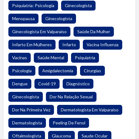
Psiquiatria: Psicologia
Ginecologista
Menopausa
Ginecologista
Ginecologista Em Valparaíso
Saúde Da Mulher
Infarto Em Mulheres
Infarto
Vacina Influenza
Vacinas
Saúde Mental
Psiquiatria
Psicologia
Amigdalectomia
Cirurgias
Dengue
Covid-19
Diagnóstico
Ginecologista
Dor Na Relação Sexual
Dor Na Primeira Vez
Dermatologista Em Valparaiso
Dermatologista
Peeling De Fenol
Oftalmologista
Glaucoma
Saude Ocular