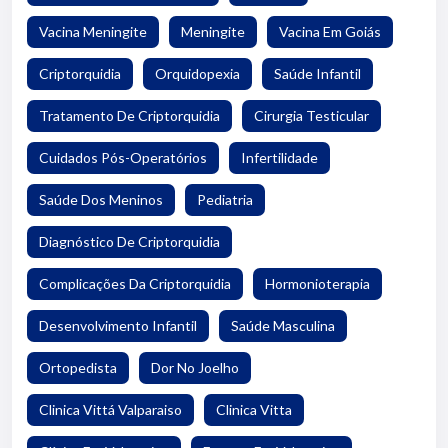
Vacina Meningite
Meningite
Vacina Em Goiás
Criptorquidia
Orquidopexia
Saúde Infantil
Tratamento De Criptorquidia
Cirurgia Testicular
Cuidados Pós-Operatórios
Infertilidade
Saúde Dos Meninos
Pediatria
Diagnóstico De Criptorquidia
Complicações Da Criptorquidia
Hormonioterapia
Desenvolvimento Infantil
Saúde Masculina
Ortopedista
Dor No Joelho
Clinica Vittá Valparaiso
Clinica Vitta