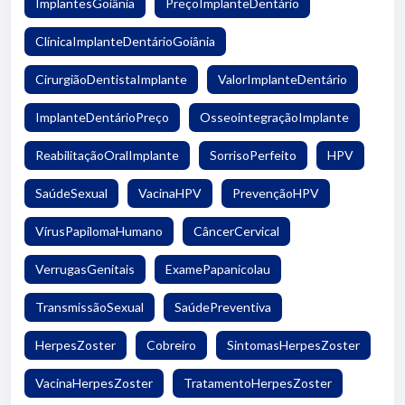
ImplantesGoiânia
PreçoImplanteDentário
ClínicaImplanteDentárioGoiânia
CirurgiãoDentistaImplante
ValorImplanteDentário
ImplanteDentárioPreço
OsseointegraçãoImplante
ReabilitaçãoOralImplante
SorrisoPerfeito
HPV
SaúdeSexual
VacinaHPV
PrevençãoHPV
VírusPapilomaHumano
CâncerCervical
VerrugasGenitais
ExamePapanicolau
TransmissãoSexual
SaúdePreventiva
HerpesZoster
Cobreiro
SintomasHerpesZoster
VacinaHerpesZoster
TratamentoHerpesZoster