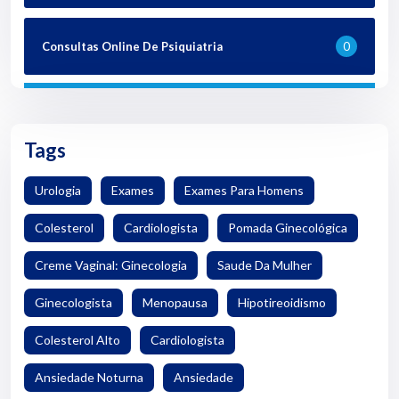
Consultas Online De Psiquiatria
0
Tags
Urologia
Exames
Exames Para Homens
Colesterol
Cardiologista
Pomada Ginecológica
Creme Vaginal: Ginecologia
Saude Da Mulher
Ginecologista
Menopausa
Hipotireoidismo
Colesterol Alto
Cardiologista
Ansiedade Noturna
Ansiedade