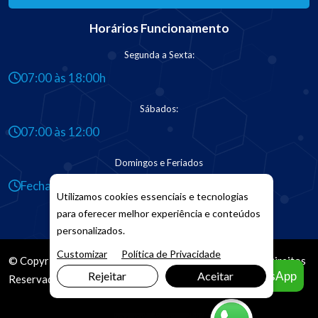
Horários Funcionamento
Segunda a Sexta:
07:00 às 18:00h
Sábados:
07:00 às 12:00
Domingos e Feriados
Fechado
Utilizamos cookies essenciais e tecnologias
para oferecer melhor experiência e conteúdos
personalizados.
Customizar
Política de Privacidade
© Copyright 2026. DIVIA
Marketing Digital
. Todos os Direitos
Agendar pelo WhatsApp
Rejeitar
Aceitar
Reservados