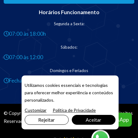
Horários Funcionamento
Segunda a Sexta:
07:00 às 18:00h
Sábados:
07:00 às 12:00
Domingos e Feriados
Fechado
Utilizamos cookies essenciais e tecnologias
para oferecer melhor experiência e conteúdos
personalizados.
Customizar
Política de Privacidade
© Copyright 2026. DIVIA
Marketing Digital
. Todos os Direitos
Agendar pelo WhatsApp
Rejeitar
Aceitar
Reservados