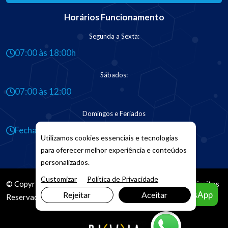
Horários Funcionamento
Segunda a Sexta:
07:00 às 18:00h
Sábados:
07:00 às 12:00
Domingos e Feriados
Fechado
Utilizamos cookies essenciais e tecnologias
para oferecer melhor experiência e conteúdos
personalizados.
Customizar
Política de Privacidade
© Copyright 2026. DIVIA
Marketing Digital
. Todos os Direitos
Agendar pelo WhatsApp
Rejeitar
Aceitar
Reservados