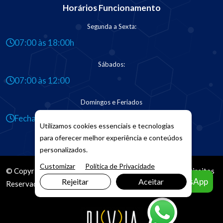
Horários Funcionamento
Segunda a Sexta:
07:00 às 18:00h
Sábados:
07:00 às 12:00
Domingos e Feriados
Fechado
Utilizamos cookies essenciais e tecnologias
para oferecer melhor experiência e conteúdos
personalizados.
Customizar
Política de Privacidade
© Copyright 2026. DIVIA
Marketing Digital
. Todos os Direitos
Agendar pelo WhatsApp
Rejeitar
Aceitar
Reservados