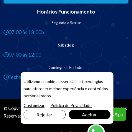
Horários Funcionamento
Segunda a Sexta:
07:00 às 18:00h
Sábados:
07:00 às 12:00
Domingos e Feriados
Fechado
Utilizamos cookies essenciais e tecnologias
para oferecer melhor experiência e conteúdos
personalizados.
Customizar
Política de Privacidade
© Copyright 2026. DIVIA
Marketing Digital
. Todos os Direitos
Agendar pelo WhatsApp
Rejeitar
Aceitar
Reservados