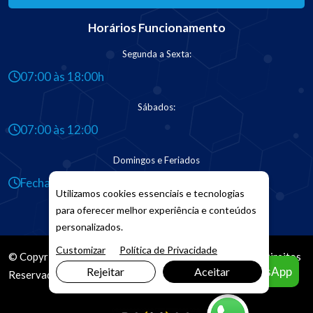
Horários Funcionamento
Segunda a Sexta:
07:00 às 18:00h
Sábados:
07:00 às 12:00
Domingos e Feriados
Fechado
Utilizamos cookies essenciais e tecnologias
para oferecer melhor experiência e conteúdos
personalizados.
Customizar
Política de Privacidade
© Copyright 2026. DIVIA
Marketing Digital
. Todos os Direitos
Agendar pelo WhatsApp
Rejeitar
Aceitar
Reservados