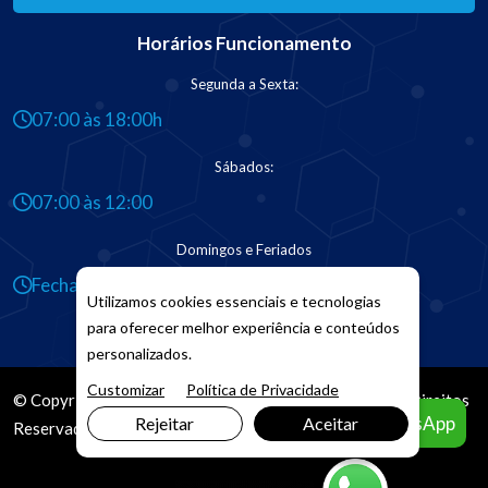
Horários Funcionamento
Segunda a Sexta:
07:00 às 18:00h
Sábados:
07:00 às 12:00
Domingos e Feriados
Fechado
Utilizamos cookies essenciais e tecnologias
para oferecer melhor experiência e conteúdos
personalizados.
Customizar
Política de Privacidade
© Copyright 2026. DIVIA
Marketing Digital
. Todos os Direitos
Agendar pelo WhatsApp
Rejeitar
Aceitar
Reservados