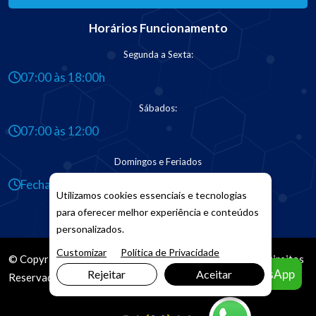
Horários Funcionamento
Segunda a Sexta:
07:00 às 18:00h
Sábados:
07:00 às 12:00
Domingos e Feriados
Fechado
Utilizamos cookies essenciais e tecnologias
para oferecer melhor experiência e conteúdos
personalizados.
Customizar
Política de Privacidade
© Copyright 2026. DIVIA
Marketing Digital
. Todos os Direitos
Agendar pelo WhatsApp
Rejeitar
Aceitar
Reservados