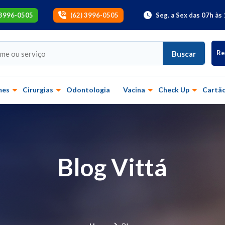
 3996-0505
(62) 3996-0505
Seg. a Sex das 07h às 
Re
Buscar
mes
Cirurgias
Odontologia
Vacina
Check Up
Cartão
Blog Vittá