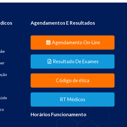
dicos
Agendamentos E Resultados
Agendamento On-Line
mãe
Resultado De Exames
her
ação
Código de ética
aúde
RT Médicos
co
Horários Funcionamento