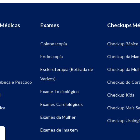
 Médicas
Exames
Checkups Mé
Colonoscopia
Checkup Básico
Endoscopia
Checkup da Ma
Escleroterapia (Retirada de
Checkup da Mul
Varizes)
Cabeça e Pescoço
Checkup do Cor
Exame Toxicológico
l
Checkup Kids
Exames Cardiológicos
ica
Checkup Mais S
Exames da Mulher
Checkup Urológi
Exames de Imagem