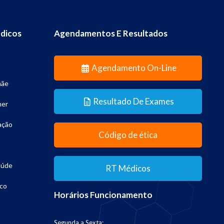
dicos
Agendamentos E Resultados
Agendamento On-Line
mãe
Resultado De Exames
her
ação
Código de ética
aúde
RT Médicos
co
Horários Funcionamento
Segunda a Sexta: