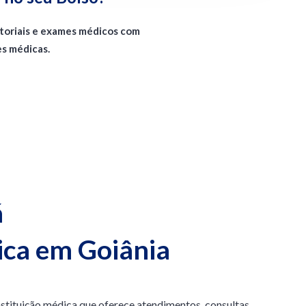
atoriais e exames médicos com
es médicas.
á
ica em Goiânia
instituição médica que oferece atendimentos, consultas