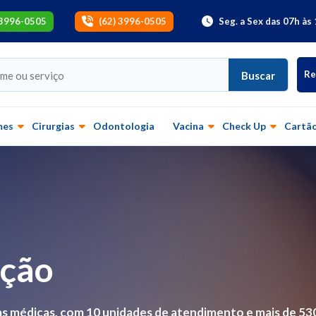
 3996-0505
(62) 3996-0505
Seg. a Sex das 07h às 
Re
Buscar
mes
Cirurgias
Odontologia
Vacina
Check Up
Cartão
ação
s médicas, com 10 unidades de atendimento e mais de 53