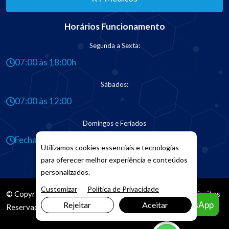
Horários Funcionamento
Segunda a Sexta:
07:00 às 18:00h
Sábados:
07:00 às 12:00
Domingos e Feriados
Fechado
Utilizamos cookies essenciais e tecnologias
para oferecer melhor experiência e conteúdos
personalizados.
Customizar
Política de Privacidade
© Copyright 2026. DIVIA
Marketing Digital
. Todos os Direitos
Agendar pelo WhatsApp
Rejeitar
Aceitar
Reservados