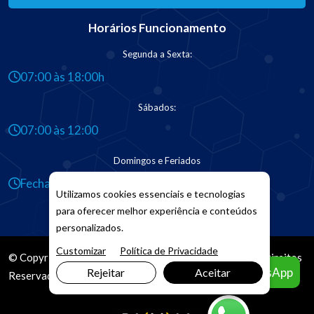
Horários Funcionamento
Segunda a Sexta:
07:00 às 18:00h
Sábados:
07:00 às 12:00
Domingos e Feriados
Fechado
Utilizamos cookies essenciais e tecnologias
para oferecer melhor experiência e conteúdos
personalizados.
Customizar
Política de Privacidade
© Copyright 2026. DIVIA
Marketing Digital
. Todos os Direitos
Agendar pelo WhatsApp
Rejeitar
Aceitar
Reservados