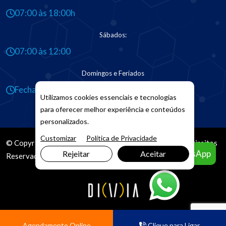
07:00 às 18:00h
Sábados:
07:00 às 12:00
Domingos e Feriados
Fechado
Utilizamos cookies essenciais e tecnologias
para oferecer melhor experiência e conteúdos
personalizados.
Customizar
Política de Privacidade
© Copyright 2026. DIVIA
Marketing Digital
. Todos os Direitos
Agendar pelo WhatsApp
Rejeitar
Aceitar
Reservados
Agendamento Online
Clique para Ligar