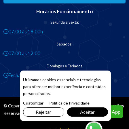
Horários Funcionamento
Segunda a Sexta:
07:00 às 18:00h
Sábados:
07:00 às 12:00
Domingos e Feriados
Fechado
Utilizamos cookies essenciais e tecnologias
para oferecer melhor experiência e conteúdos
personalizados.
Customizar
Política de Privacidade
© Copyright 2026. DIVIA
Marketing Digital
. Todos os Direitos
Agendar pelo WhatsApp
Rejeitar
Aceitar
Reservados