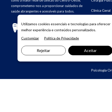
Cirurgia Plást
como a maior rede de clínicas do Centro-Oeste,
comprometemo-nos a proporcionar cuidados de
Clínica Geral
saúde abrangentes e acessíveis para todos.
Dermatologia
Utilizamos cookies essenciais e tecnologias para oferecer
melhor experiência e conteúdos personalizados.
Endocrinolog
Customizar
Política de Privacidade
Fonoaudiolog
Rejeitar
Aceitar
Teleconsu
Psicologia On
© Copyright 2026. DIVIA
Marketing Digital
. Todos os Dire