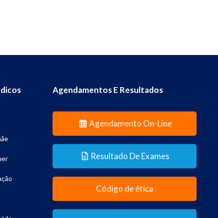
dicos
Agendamentos E Resultados
Agendamento On-Line
mãe
Resultado De Exames
her
ação
Código de ética