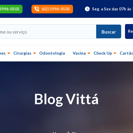
 3996-0505
(62) 3996-0505
Seg. a Sex das 07h às 
Re
Buscar
mes
Cirurgias
Odontologia
Vacina
Check Up
Cartão
Blog Vittá