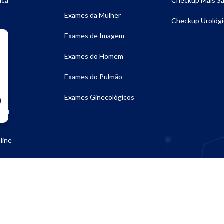
ica
Checkup Mais S
Exames da Mulher
Checkup Urológi
Exames de Imagem
Exames do Homem
ia
Exames do Pulmão
ia
Exames Ginecológicos
lta
line
itos Reservados