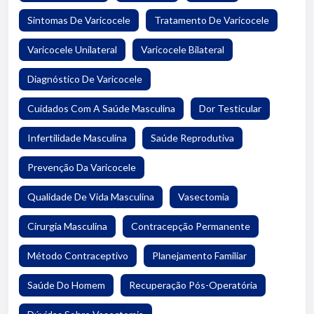
Sintomas De Varicocele
Tratamento De Varicocele
Varicocele Unilateral
Varicocele Bilateral
Diagnóstico De Varicocele
Cuidados Com A Saúde Masculina
Dor Testicular
Infertilidade Masculina
Saúde Reprodutiva
Prevenção Da Varicocele
Qualidade De Vida Masculina
Vasectomia
Cirurgia Masculina
Contracepção Permanente
Método Contraceptivo
Planejamento Familiar
Saúde Do Homem
Recuperação Pós-Operatória