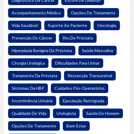
Diagnóstico De Câncer
Escore De Gleason
Acompanhamento Médico
Opções De Tratamento
Vida Saudável
Suporte Ao Paciente
Oncologia
Prevenção Do Câncer
Rtu De Próstata
Hiperplasia Benigna Da Próstata
Saúde Masculina
Cirurgia Urológica
Dificuldades Para Urinar
Tratamento Da Próstata
Ressecção Transuretral
Sintomas Da HBP
Cuidados Pós-Operatórios
Incontinência Urinária
Ejaculação Retrógrada
Qualidade De Vida
Urologista
Saúde Do Homem
Opções De Tratamento
Bem-Estar