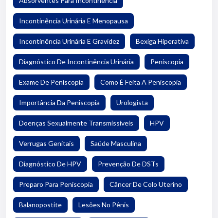
Absorventes Para Incontinência
Incontinência Urinária E Menopausa
Incontinência Urinária E Gravidez
Bexiga Hiperativa
Diagnóstico De Incontinência Urinária
Peniscopia
Exame De Peniscopia
Como É Feita A Peniscopia
Importância Da Peniscopia
Urologista
Doenças Sexualmente Transmissíveis
HPV
Verrugas Genitais
Saúde Masculina
Diagnóstico De HPV
Prevenção De DSTs
Preparo Para Peniscopia
Câncer De Colo Uterino
Balanopostite
Lesões No Pênis