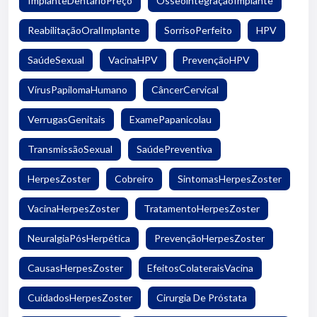
ImplanteDentárioPreço
OsseointegraçãoImplante
ReabilitaçãoOralImplante
SorrisoPerfeito
HPV
SaúdeSexual
VacinaHPV
PrevençãoHPV
VírusPapilomaHumano
CâncerCervical
VerrugasGenitais
ExamePapanicolau
TransmissãoSexual
SaúdePreventiva
HerpesZoster
Cobreiro
SintomasHerpesZoster
VacinaHerpesZoster
TratamentoHerpesZoster
NeuralgiaPósHerpética
PrevençãoHerpesZoster
CausasHerpesZoster
EfeitosColateraisVacina
CuidadosHerpesZoster
Cirurgia De Próstata