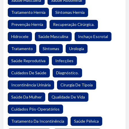
Saúde Masculina
Saúde Abdominal
Tratamento Hernia
Sintomas Hernia
Prevenção Hernia
Recuperação Cirúrgica.
Hidrocele
Saúde Masculina
Inchaço Escrotal
Tratamento
Sintomas
Urologia
Saúde Reprodutiva
Infecções
Cuidados De Saúde
Diagnóstico.
Incontinência Urinária
Cirurgia De Tipoia
Saúde Da Mulher
Qualidade De Vida
Cuidados Pós-Operatórios
Tratamento Da Incontinência
Saúde Pélvica