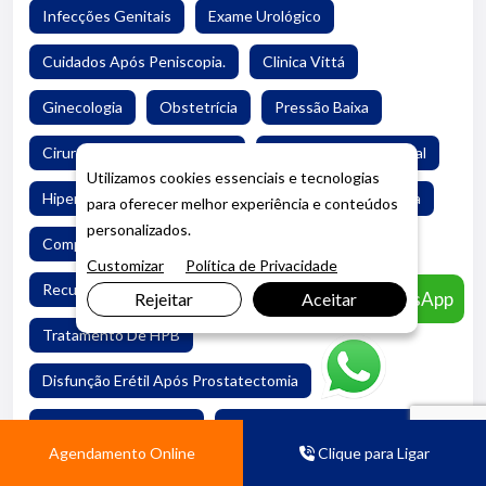
Infecções Genitais
Exame Urológico
Cuidados Após Peniscopia.
Clinica Vittá
Ginecologia
Obstetrícia
Pressão Baixa
Cirurgia Aberta De Próstata
Prostatectomia Radical
Utilizamos cookies essenciais e tecnologias
Hiperplasia Prostática Benigna
Câncer De Próstata
para oferecer melhor experiência e conteúdos
personalizados.
Complicações Da Cirurgia De Próstata
Customizar
Política de Privacidade
Recuperação Pós-Cirurgia De Próstata
Agendar pelo WhatsApp
Rejeitar
Aceitar
Tratamento De HPB
Disfunção Erétil Após Prostatectomia
Incontinência Urinária
Cuidados Pós-Operatórios
Agendamento Online
Clique para Ligar
Cirurgia Aberta De Próstata
Prostatectomia Radical