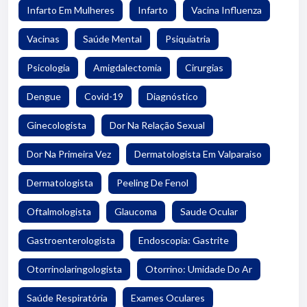
Infarto Em Mulheres
Infarto
Vacina Influenza
Vacinas
Saúde Mental
Psiquiatria
Psicologia
Amigdalectomia
Cirurgias
Dengue
Covid-19
Diagnóstico
Ginecologista
Dor Na Relação Sexual
Dor Na Primeira Vez
Dermatologista Em Valparaiso
Dermatologista
Peeling De Fenol
Oftalmologista
Glaucoma
Saude Ocular
Gastroenterologista
Endoscopia: Gastrite
Otorrinolaringologista
Otorrino: Umidade Do Ar
Saúde Respiratória
Exames Oculares