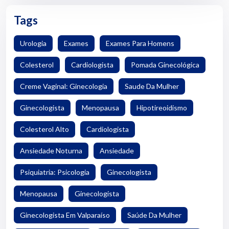
Tags
Urologia
Exames
Exames Para Homens
Colesterol
Cardiologista
Pomada Ginecológica
Creme Vaginal: Ginecologia
Saude Da Mulher
Ginecologista
Menopausa
Hipotireoidismo
Colesterol Alto
Cardiologista
Ansiedade Noturna
Ansiedade
Psiquiatria: Psicologia
Ginecologista
Menopausa
Ginecologista
Ginecologista Em Valparaíso
Saúde Da Mulher