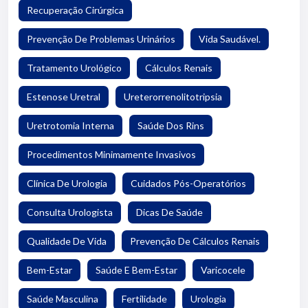
Recuperação Cirúrgica
Prevenção De Problemas Urinários
Vida Saudável.
Tratamento Urológico
Cálculos Renais
Estenose Uretral
Ureterorrenolitotripsia
Uretrotomia Interna
Saúde Dos Rins
Procedimentos Minimamente Invasivos
Clínica De Urologia
Cuidados Pós-Operatórios
Consulta Urologista
Dicas De Saúde
Qualidade De Vida
Prevenção De Cálculos Renais
Bem-Estar
Saúde E Bem-Estar
Varicocele
Saúde Masculina
Fertilidade
Urologia