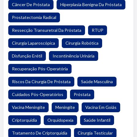
Câncer De Próstata
Hiperplasia Benigna Da Próstata
Prostatectomia Radical
Ressecção Transuretral Da Próstata
RTUP
Cirurgia Laparoscópica
Cirurgia Robótica
Disfunção Erétil
Incontinência Urinária
Recuperação Pós-Operatória
Riscos Da Cirurgia De Próstata
Saúde Masculina
Cuidados Pós-Operatórios
Próstata
Vacina Meningite
Meningite
Vacina Em Goiás
Criptorquidia
Orquidopexia
Saúde Infantil
Tratamento De Criptorquidia
Cirurgia Testicular