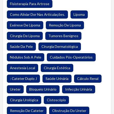
Fisioterapia Para Artrose
Como Aliviar Dor Nas Articulações.
Lipoma
Exérese De Lipoma
Remoção De Lipoma
Cirurgia De Lipoma
Tumores Benignos
Saúde Da Pele
Cirurgia Dermatológica
Nódulos Sob A Pele
Cuidados Pós-Operatórios
Anestesia Local
Cirurgia Estética
: Cateter Duplo J
Saúde Urinária
Cálculo Renal
Ureter
Bloqueio Urinário
Infecção Urinária
Cirurgia Urológica
Cistoscópio
Remoção De Cateter
Obstrução Do Ureter