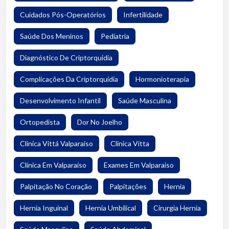
Cuidados Pós-Operatórios
Infertilidade
Saúde Dos Meninos
Pediatria
Diagnóstico De Criptorquidia
Complicações Da Criptorquidia
Hormonioterapia
Desenvolvimento Infantil
Saúde Masculina
Ortopedista
Dor No Joelho
Clinica Vittá Valparaiso
Clinica Vitta
Clínica Em Valparaiso
Exames Em Valparaiso
Palpitação No Coração
Palpitações
Hernia
Hernia Inguinal
Hernia Umbilical
Cirurgia Hernia