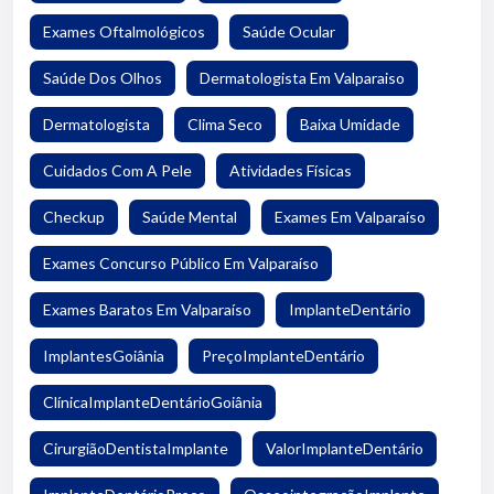
Exames Oftalmológicos
Saúde Ocular
Saúde Dos Olhos
Dermatologista Em Valparaiso
Dermatologista
Clima Seco
Baixa Umidade
Cuidados Com A Pele
Atividades Físicas
Checkup
Saúde Mental
Exames Em Valparaíso
Exames Concurso Público Em Valparaíso
Exames Baratos Em Valparaíso
ImplanteDentário
ImplantesGoiânia
PreçoImplanteDentário
ClínicaImplanteDentárioGoiânia
CirurgiãoDentistaImplante
ValorImplanteDentário