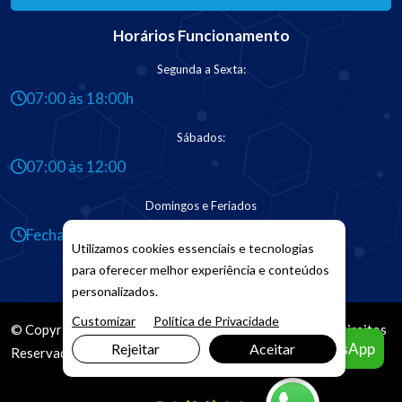
Horários Funcionamento
Segunda a Sexta:
07:00 às 18:00h
Sábados:
07:00 às 12:00
Domingos e Feriados
Fechado
Utilizamos cookies essenciais e tecnologias
para oferecer melhor experiência e conteúdos
personalizados.
Customizar
Política de Privacidade
© Copyright 2026. DIVIA
Marketing Digital
. Todos os Direitos
Agendar pelo WhatsApp
Rejeitar
Aceitar
Reservados