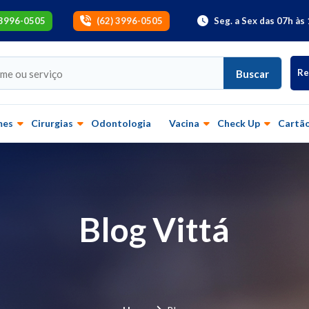
 3996-0505
(62) 3996-0505
Seg. a Sex das 07h às 
Re
Buscar
mes
Cirurgias
Odontologia
Vacina
Check Up
Cartão
Blog Vittá