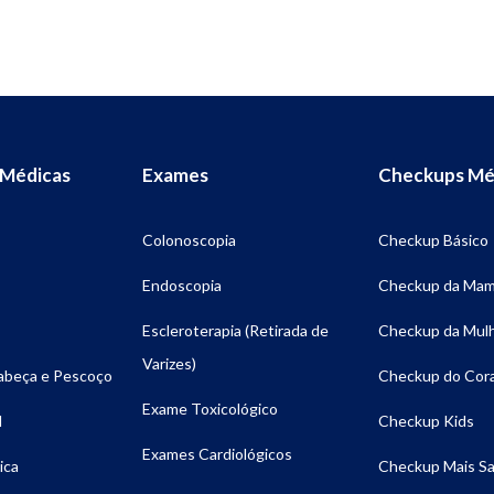
 Médicas
Exames
Checkups Mé
Colonoscopia
Checkup Básico
Endoscopia
Checkup da Ma
Escleroterapia (Retirada de
Checkup da Mul
Varizes)
Cabeça e Pescoço
Checkup do Cor
Exame Toxicológico
l
Checkup Kids
Exames Cardiológicos
ica
Checkup Mais S