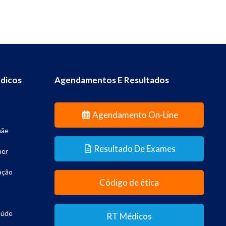
dicos
Agendamentos E Resultados
Agendamento On-Line
mãe
Resultado De Exames
her
ação
Código de ética
aúde
RT Médicos