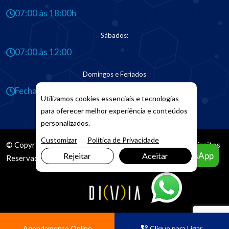
07:00 às 18:00h
Sábados:
07:00 às 12:00
Domingos e Feriados
Fechado
Utilizamos cookies essenciais e tecnologias
para oferecer melhor experiência e conteúdos
personalizados.
Customizar
Política de Privacidade
© Copyright 2026. DIVIA
Marketing Digital
. Todos os Direitos
Agendar pelo WhatsApp
Rejeitar
Aceitar
Reservados
Agendamento Online
Clique para Ligar