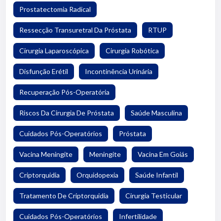
Prostatectomia Radical
Ressecção Transuretral Da Próstata
RTUP
Cirurgia Laparoscópica
Cirurgia Robótica
Disfunção Erétil
Incontinência Urinária
Recuperação Pós-Operatória
Riscos Da Cirurgia De Próstata
Saúde Masculina
Cuidados Pós-Operatórios
Próstata
Vacina Meningite
Meningite
Vacina Em Goiás
Criptorquidia
Orquidopexia
Saúde Infantil
Tratamento De Criptorquidia
Cirurgia Testicular
Cuidados Pós-Operatórios
Infertilidade