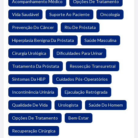
Acompanhamento Médico
Opções De Tratamento
Vida Saudável
Suporte Ao Paciente
Oncologia
Prevenção Do Câncer
Rtu De Próstata
Hiperplasia Benigna Da Próstata
Saúde Masculina
Cirurgia Urológica
Dificuldades Para Urinar
Tratamento Da Próstata
Ressecção Transuretral
Sintomas Da HBP
Cuidados Pós-Operatórios
Incontinência Urinária
Ejaculação Retrógrada
Qualidade De Vida
Urologista
Saúde Do Homem
Opções De Tratamento
Bem-Estar
Recuperação Cirúrgica