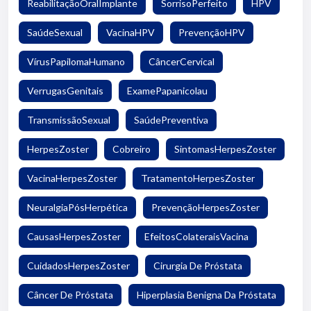
ReabilitaçãoOralImplante
SorrisoPerfeito
HPV
SaúdeSexual
VacinaHPV
PrevençãoHPV
VírusPapilomaHumano
CâncerCervical
VerrugasGenitais
ExamePapanicolau
TransmissãoSexual
SaúdePreventiva
HerpesZoster
Cobreiro
SintomasHerpesZoster
VacinaHerpesZoster
TratamentoHerpesZoster
NeuralgiaPósHerpética
PrevençãoHerpesZoster
CausasHerpesZoster
EfeitosColateraisVacina
CuidadosHerpesZoster
Cirurgia De Próstata
Câncer De Próstata
Hiperplasia Benigna Da Próstata