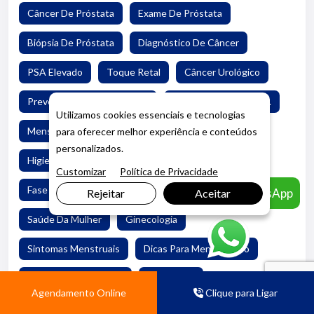
Câncer De Próstata
Exame De Próstata
Biópsia De Próstata
Diagnóstico De Câncer
PSA Elevado
Toque Retal
Câncer Urológico
Prevenção Câncer Próstata
Procedimento Médico.
Utilizamos cookies essenciais e tecnologias
Menstruação
Ciclo Menstrual
Saúde Íntima
para oferecer melhor experiência e conteúdos
personalizados.
Higiene Íntima
TPM
Cólica Menstrual
Customizar
Política de Privacidade
Fase Folicular
Fase Ovulatória
Fase Lútea
Agendar pelo WhatsApp
Rejeitar
Aceitar
Saúde Da Mulher
Ginecologia
Sintomas Menstruais
Dicas Para Menstruação
Alimentação Saudável
Hidratação
Agendamento Online
Clique para Ligar
Exercício Físico
Produtos Menstruais