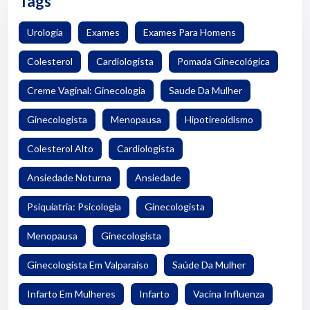
Tags
Urologia
Exames
Exames Para Homens
Colesterol
Cardiologista
Pomada Ginecológica
Creme Vaginal: Ginecologia
Saude Da Mulher
Ginecologista
Menopausa
Hipotireoidismo
Colesterol Alto
Cardiologista
Ansiedade Noturna
Ansiedade
Psiquiatria: Psicologia
Ginecologista
Menopausa
Ginecologista
Ginecologista Em Valparaíso
Saúde Da Mulher
Infarto Em Mulheres
Infarto
Vacina Influenza