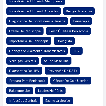
Incontinência Urinária E Menopausa
Incontinência Urinária E Gravidez
Bexiga Hiperativa
Diagnóstico De Incontinência Urinária
Peniscopia
Exame De Peniscopia
Como É Feita A Peniscopia
Importância Da Peniscopia
Urologista
Doenças Sexualmente Transmissíveis
HPV
Verrugas Genitais
Saúde Masculina
Diagnóstico De HPV
Prevenção De DSTs
Preparo Para Peniscopia
Câncer De Colo Uterino
Balanopostite
Lesões No Pênis
Infecções Genitais
Exame Urológico