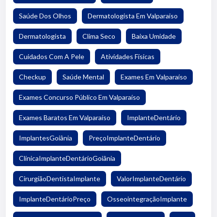
Saúde Dos Olhos
Dermatologista Em Valparaiso
Dermatologista
Clima Seco
Baixa Umidade
Cuidados Com A Pele
Atividades Físicas
Checkup
Saúde Mental
Exames Em Valparaíso
Exames Concurso Público Em Valparaíso
Exames Baratos Em Valparaíso
ImplanteDentário
ImplantesGoiânia
PreçoImplanteDentário
ClínicaImplanteDentárioGoiânia
CirurgiãoDentistaImplante
ValorImplanteDentário
ImplanteDentárioPreço
OsseointegraçãoImplante