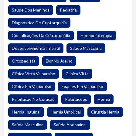
Saúde Dos Meninos
Pediatria
Diagnóstico De Criptorquidia
Complicações Da Criptorquidia
Hormonioterapia
Desenvolvimento Infantil
Saúde Masculina
Ortopedista
Dor No Joelho
Clinica Vittá Valparaiso
Clinica Vitta
Clínica Em Valparaiso
Exames Em Valparaiso
Palpitação No Coração
Palpitações
Hernia
Hernia Inguinal
Hernia Umbilical
Cirurgia Hernia
Saúde Masculina
Saúde Abdominal