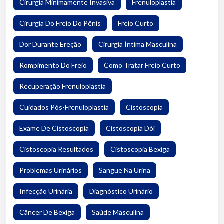
Cirurgia Minimamente Invasiva
Frenuloplastia
Cirurgia Do Freio Do Pênis
Freio Curto
Dor Durante Ereção
Cirurgia Íntima Masculina
Rompimento Do Freio
Como Tratar Freio Curto
Recuperação Frenuloplastia
Cuidados Pós-Frenuloplastia
Cistoscopia
Exame De Cistoscopia
Cistoscopia Dói
Cistoscopia Resultados
Cistoscopia Bexiga
Problemas Urinários
Sangue Na Urina
Infecção Urinária
Diagnóstico Urinário
Câncer De Bexiga
Saúde Masculina