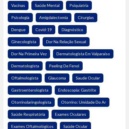
Vacinas
Saúde Mental
Psiquiatria
Psicologia
Amigdalectomia
Cirurgias
Dengue
Covid-19
Diagnóstico
Ginecologista
Dor Na Relação Sexual
Dor Na Primeira Vez
Dermatologista Em Valparaiso
Dermatologista
Peeling De Fenol
Oftalmologista
Glaucoma
Saude Ocular
Gastroenterologista
Endoscopia: Gastrite
Otorrinolaringologista
Otorrino: Umidade Do Ar
Saúde Respiratória
Exames Oculares
Exames Oftalmológicos
Saúde Ocular