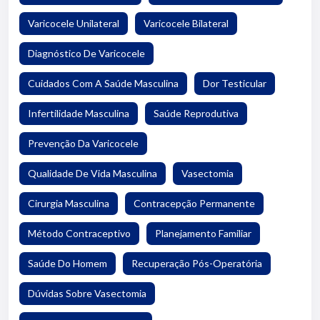
Varicocele Unilateral
Varicocele Bilateral
Diagnóstico De Varicocele
Cuidados Com A Saúde Masculina
Dor Testicular
Infertilidade Masculina
Saúde Reprodutiva
Prevenção Da Varicocele
Qualidade De Vida Masculina
Vasectomia
Cirurgia Masculina
Contracepção Permanente
Método Contraceptivo
Planejamento Familiar
Saúde Do Homem
Recuperação Pós-Operatória
Dúvidas Sobre Vasectomia