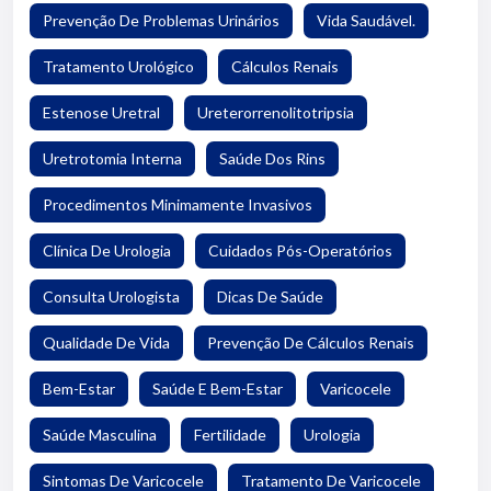
Prevenção De Problemas Urinários
Vida Saudável.
Tratamento Urológico
Cálculos Renais
Estenose Uretral
Ureterorrenolitotripsia
Uretrotomia Interna
Saúde Dos Rins
Procedimentos Minimamente Invasivos
Clínica De Urologia
Cuidados Pós-Operatórios
Consulta Urologista
Dicas De Saúde
Qualidade De Vida
Prevenção De Cálculos Renais
Bem-Estar
Saúde E Bem-Estar
Varicocele
Saúde Masculina
Fertilidade
Urologia
Sintomas De Varicocele
Tratamento De Varicocele