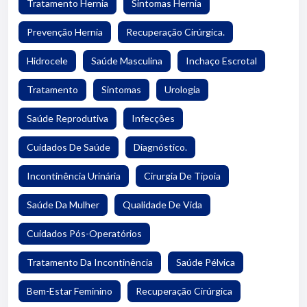
Tratamento Hernia
Sintomas Hernia
Prevenção Hernia
Recuperação Cirúrgica.
Hidrocele
Saúde Masculina
Inchaço Escrotal
Tratamento
Sintomas
Urologia
Saúde Reprodutiva
Infecções
Cuidados De Saúde
Diagnóstico.
Incontinência Urinária
Cirurgia De Tipoia
Saúde Da Mulher
Qualidade De Vida
Cuidados Pós-Operatórios
Tratamento Da Incontinência
Saúde Pélvica
Bem-Estar Feminino
Recuperação Cirúrgica