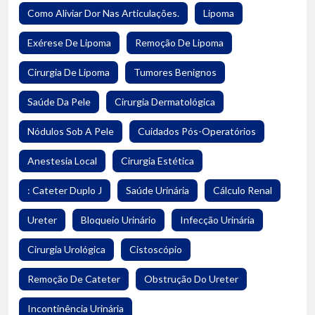
Como Aliviar Dor Nas Articulações.
Lipoma
Exérese De Lipoma
Remoção De Lipoma
Cirurgia De Lipoma
Tumores Benignos
Saúde Da Pele
Cirurgia Dermatológica
Nódulos Sob A Pele
Cuidados Pós-Operatórios
Anestesia Local
Cirurgia Estética
: Cateter Duplo J
Saúde Urinária
Cálculo Renal
Ureter
Bloqueio Urinário
Infecção Urinária
Cirurgia Urológica
Cistoscópio
Remoção De Cateter
Obstrução Do Ureter
Incontinência Urinária