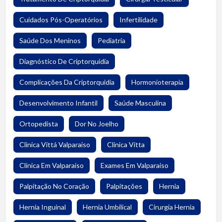
Cuidados Pós-Operatórios
Infertilidade
Saúde Dos Meninos
Pediatria
Diagnóstico De Criptorquidia
Complicações Da Criptorquidia
Hormonioterapia
Desenvolvimento Infantil
Saúde Masculina
Ortopedista
Dor No Joelho
Clinica Vittá Valparaiso
Clinica Vitta
Clínica Em Valparaiso
Exames Em Valparaiso
Palpitação No Coração
Palpitações
Hernia
Hernia Inguinal
Hernia Umbilical
Cirurgia Hernia