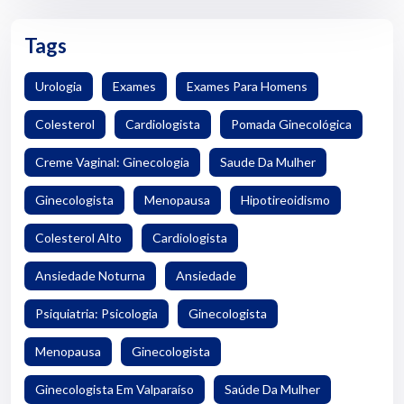
Tags
Urologia
Exames
Exames Para Homens
Colesterol
Cardiologista
Pomada Ginecológica
Creme Vaginal: Ginecologia
Saude Da Mulher
Ginecologista
Menopausa
Hipotireoidismo
Colesterol Alto
Cardiologista
Ansiedade Noturna
Ansiedade
Psiquiatria: Psicologia
Ginecologista
Menopausa
Ginecologista
Ginecologista Em Valparaíso
Saúde Da Mulher