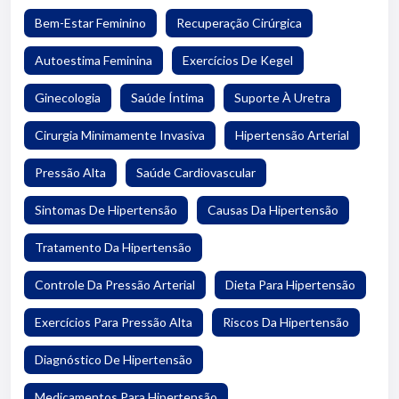
Bem-Estar Feminino
Recuperação Cirúrgica
Autoestima Feminina
Exercícios De Kegel
Ginecologia
Saúde Íntima
Suporte À Uretra
Cirurgia Minimamente Invasiva
Hipertensão Arterial
Pressão Alta
Saúde Cardiovascular
Sintomas De Hipertensão
Causas Da Hipertensão
Tratamento Da Hipertensão
Controle Da Pressão Arterial
Dieta Para Hipertensão
Exercícios Para Pressão Alta
Riscos Da Hipertensão
Diagnóstico De Hipertensão
Medicamentos Para Hipertensão