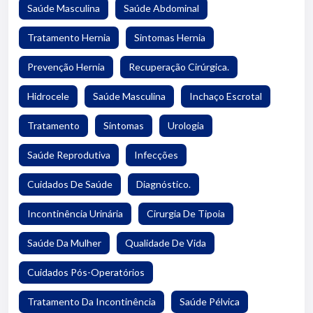
Saúde Masculina
Saúde Abdominal
Tratamento Hernia
Sintomas Hernia
Prevenção Hernia
Recuperação Cirúrgica.
Hidrocele
Saúde Masculina
Inchaço Escrotal
Tratamento
Sintomas
Urologia
Saúde Reprodutiva
Infecções
Cuidados De Saúde
Diagnóstico.
Incontinência Urinária
Cirurgia De Tipoia
Saúde Da Mulher
Qualidade De Vida
Cuidados Pós-Operatórios
Tratamento Da Incontinência
Saúde Pélvica