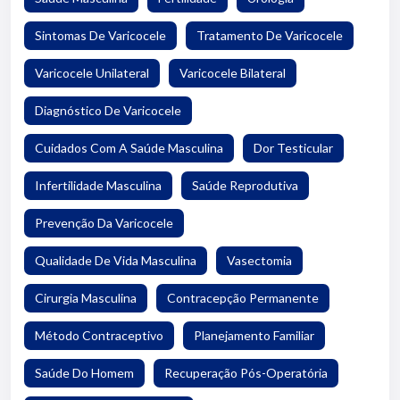
Sintomas De Varicocele
Tratamento De Varicocele
Varicocele Unilateral
Varicocele Bilateral
Diagnóstico De Varicocele
Cuidados Com A Saúde Masculina
Dor Testicular
Infertilidade Masculina
Saúde Reprodutiva
Prevenção Da Varicocele
Qualidade De Vida Masculina
Vasectomia
Cirurgia Masculina
Contracepção Permanente
Método Contraceptivo
Planejamento Familiar
Saúde Do Homem
Recuperação Pós-Operatória