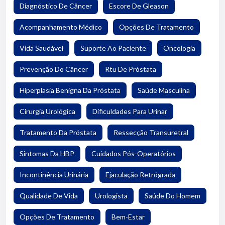
Diagnóstico De Câncer
Escore De Gleason
Acompanhamento Médico
Opções De Tratamento
Vida Saudável
Suporte Ao Paciente
Oncologia
Prevenção Do Câncer
Rtu De Próstata
Hiperplasia Benigna Da Próstata
Saúde Masculina
Cirurgia Urológica
Dificuldades Para Urinar
Tratamento Da Próstata
Ressecção Transuretral
Sintomas Da HBP
Cuidados Pós-Operatórios
Incontinência Urinária
Ejaculação Retrógrada
Qualidade De Vida
Urologista
Saúde Do Homem
Opções De Tratamento
Bem-Estar