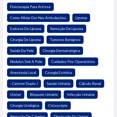
Fisioterapia Para Artrose
Como Aliviar Dor Nas Articulações.
Lipoma
Exérese De Lipoma
Remoção De Lipoma
Cirurgia De Lipoma
Tumores Benignos
Saúde Da Pele
Cirurgia Dermatológica
Nódulos Sob A Pele
Cuidados Pós-Operatórios
Anestesia Local
Cirurgia Estética
: Cateter Duplo J
Saúde Urinária
Cálculo Renal
Ureter
Bloqueio Urinário
Infecção Urinária
Cirurgia Urológica
Cistoscópio
Remoção De Cateter
Obstrução Do Ureter