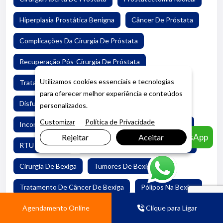
Hiperplasia Prostática Benigna
Câncer De Próstata
Complicações Da Cirurgia De Próstata
Recuperação Pós-Cirurgia De Próstata
Utilizamos cookies essenciais e tecnologias
Tratamento De HPB
para oferecer melhor experiência e conteúdos
Disfunção Erétil Após Prostatectomia
personalizados.
Customizar
Política de Privacidade
Incontinência Urinária
Cuidados Pós-Operatórios
Agendar pelo WhatsApp
Rejeitar
Aceitar
RTU De Bexiga
Ressecção Transuretral De Bexiga
Cirurgia De Bexiga
Tumores De Bexiga
Tratamento De Câncer De Bexiga
Pólipos Na Bexiga
Agendamento Online
Clique para Ligar
Recuperação Após RTU