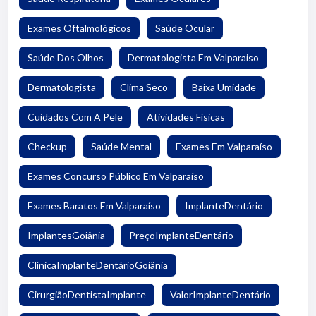
Exames Oftalmológicos
Saúde Ocular
Saúde Dos Olhos
Dermatologista Em Valparaiso
Dermatologista
Clima Seco
Baixa Umidade
Cuidados Com A Pele
Atividades Físicas
Checkup
Saúde Mental
Exames Em Valparaíso
Exames Concurso Público Em Valparaíso
Exames Baratos Em Valparaíso
ImplanteDentário
ImplantesGoiânia
PreçoImplanteDentário
ClínicaImplanteDentárioGoiânia
CirurgiãoDentistaImplante
ValorImplanteDentário