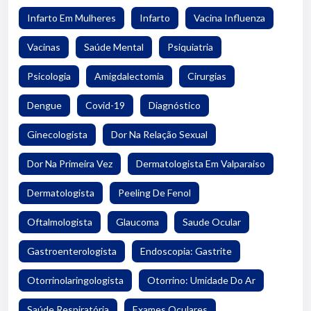
Infarto Em Mulheres
Infarto
Vacina Influenza
Vacinas
Saúde Mental
Psiquiatria
Psicologia
Amigdalectomia
Cirurgias
Dengue
Covid-19
Diagnóstico
Ginecologista
Dor Na Relação Sexual
Dor Na Primeira Vez
Dermatologista Em Valparaiso
Dermatologista
Peeling De Fenol
Oftalmologista
Glaucoma
Saude Ocular
Gastroenterologista
Endoscopia: Gastrite
Otorrinolaringologista
Otorrino: Umidade Do Ar
Saúde Respiratória
Exames Oculares