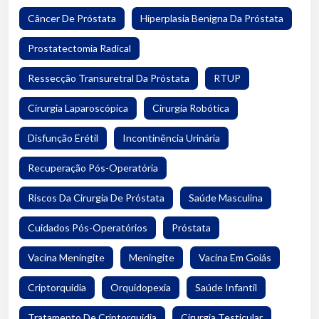
Câncer De Próstata
Hiperplasia Benigna Da Próstata
Prostatectomia Radical
Ressecção Transuretral Da Próstata
RTUP
Cirurgia Laparoscópica
Cirurgia Robótica
Disfunção Erétil
Incontinência Urinária
Recuperação Pós-Operatória
Riscos Da Cirurgia De Próstata
Saúde Masculina
Cuidados Pós-Operatórios
Próstata
Vacina Meningite
Meningite
Vacina Em Goiás
Criptorquidia
Orquidopexia
Saúde Infantil
Tratamento De Criptorquidia
Cirurgia Testicular