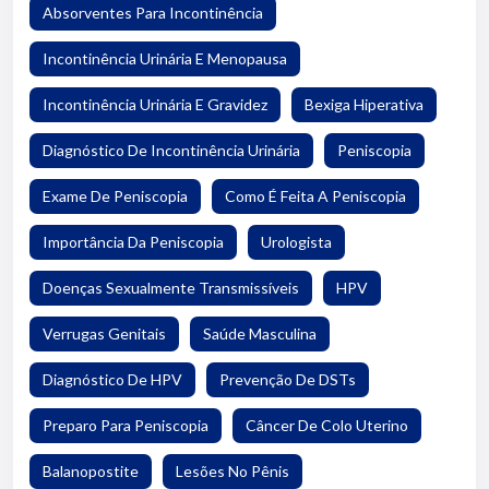
Absorventes Para Incontinência
Incontinência Urinária E Menopausa
Incontinência Urinária E Gravidez
Bexiga Hiperativa
Diagnóstico De Incontinência Urinária
Peniscopia
Exame De Peniscopia
Como É Feita A Peniscopia
Importância Da Peniscopia
Urologista
Doenças Sexualmente Transmissíveis
HPV
Verrugas Genitais
Saúde Masculina
Diagnóstico De HPV
Prevenção De DSTs
Preparo Para Peniscopia
Câncer De Colo Uterino
Balanopostite
Lesões No Pênis