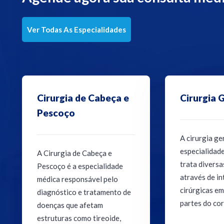
Ver Todas As Especialidades
Clínica Geral
Dermatol
A clínica geral é uma
A dermatolog
especialidade médica que
especialidad
oferece cuidados
concentra no
abrangentes para pacientes
tratamento e
de todas as idades,
doenças da pe
abordando uma variedade de
unhas.
condições mé...