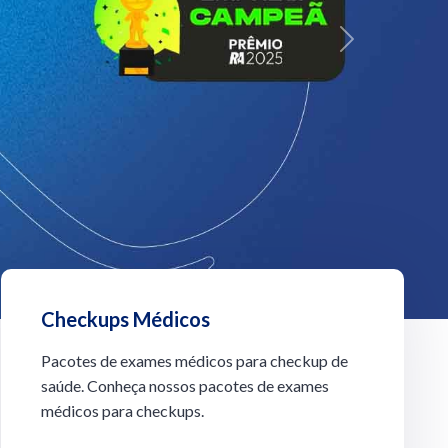
Next
Checkups Médicos
Pacotes de exames médicos para checkup de
saúde. Conheça nossos pacotes de exames
médicos para checkups.