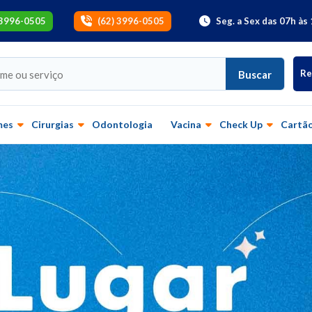
 3996-0505
(62) 3996-0505
Seg. a Sex das 07h às 
Re
Buscar
mes
Cirurgias
Odontologia
Vacina
Check Up
Cartão