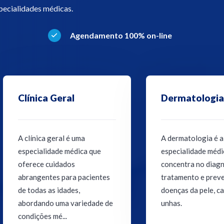
specialidades médicas.
Agendamento 100% on-line
Fonoaudiologia
Gastroentero
A Fonoaudiologia é a
Gastroenterologis
especialidade da saúde
com condições como
voltada para a prevenção,
refluxo gastroesof
avaliação, diagnóstico e
doença inflamatóri
tratamento de distúrbios da
intestinal, hepatit
comunicação humana,
gastrointestinal.
incluin...