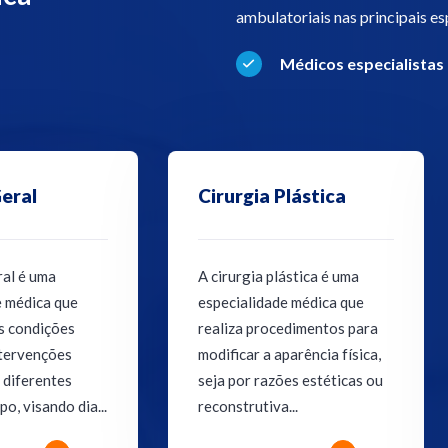
ambulatoriais nas principais e
Médicos especialistas
ogia
Endocrinologia
ia é a
A endocrinologia é a
e médica que se
especialidade médica que
 diagnóstico,
estuda as glândulas
 prevenção de
endócrinas e os hormônios
le, cabelos e
que elas produzem, bem como
os distúrbios hormonais e
meta...